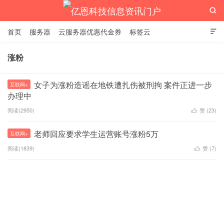

首页
服务器
云服务器优惠代金券
标签云

涨粉
亿恩科技信息资讯门户
女子为涨粉造谣在地铁遭扎伤被刑拘 案件正进一步
互联网+
办理中
阅读(2950)
赞 (
23
)

老师回应要求学生运营账号涨粉5万
互联网+
阅读(1839)
赞 (
7
)
