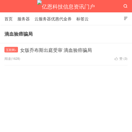

首页
服务器
云服务器优惠代金券
标签云

滴血验癌骗局
亿恩科技信息资讯门户
女版乔布斯出庭受审 滴血验癌骗局
互联网+
阅读(1628)
赞 (
3
)
