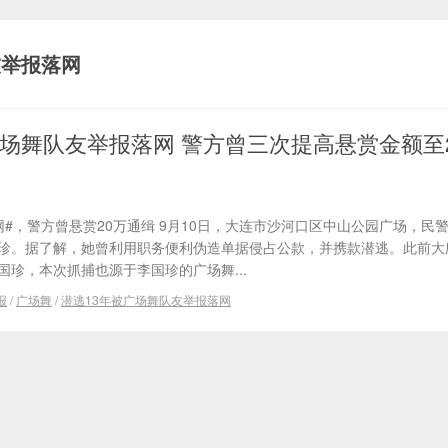
友举报落网
广场舞队友举报落网 警方曾三次提高悬赏金额至
网#，警方曾悬赏20万通缉 9月10日，大连市沙河口区中山公园广场，民
国珍。据了解，她曾利用职务便利伪造单据侵占公款，并携款潜逃。此前大
国珍，本次抓捕也源于李国珍的广场舞...
报
/
广场舞
/
潜逃13年被广场舞队友举报落网