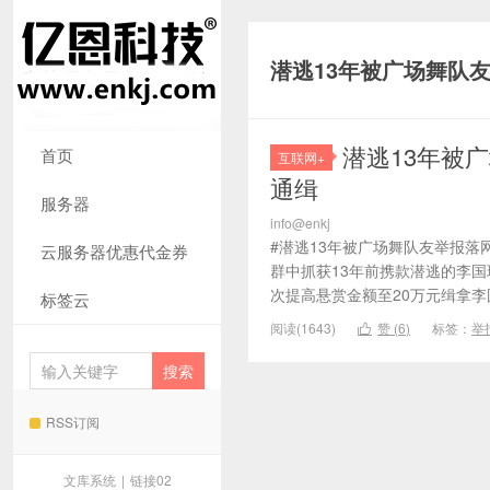
潜逃13年被广场舞队
潜逃13年被
首页
互联网+
通缉
服务器
info@enkj
#潜逃13年被广场舞队友举报落
云服务器优惠代金券
群中抓获13年前携款潜逃的李
次提高悬赏金额至20万元缉拿李
标签云
阅读(1643)
赞 (
6
)
标签：
举

RSS订阅
文库系统
|
链接02