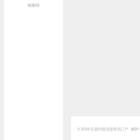
链接03
© 2026
亿恩科技信息资讯门户
豫B1-