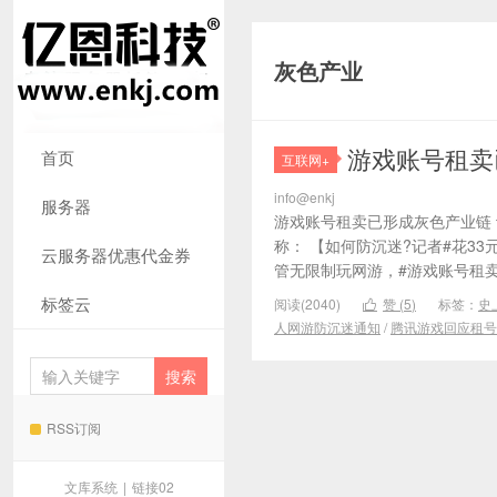
灰色产业
游戏账号租卖
首页
互联网+
info@enkj
服务器
游戏账号租卖已形成灰色产业链 
称： 【如何防沉迷?记者#花3
云服务器优惠代金券
管无限制玩网游，#游戏账号租卖
标签云
阅读(2040)
赞 (
5
)
标签：
史

人网游防沉迷通知
/
腾讯游戏回应租号
RSS订阅
文库系统
|
链接02