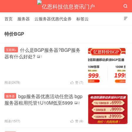

首页
服务器
云服务器优惠代金券
标签云

特价BGP
亿恩科技信息资讯门户
什么是BGP服务器?BGP服务
互联网+
器有什么好处?
1

阅读(2478)
赞 (
7
)

bgp服务器优惠活动任您选 bgp
服务器
服务器租用托管1U10M低至5999
2

阅读(1577)
赞 (
6
)
