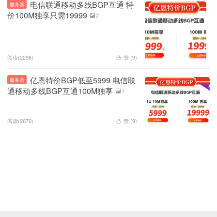
电信联通移动多线BGP互通 特
服务器
价100M独享只需19999
2

阅读(2296)
赞 (
9
)

亿恩特价BGP低至5999 电信联
服务器
通移动多线BGP互通100M独享
1

阅读(2670)
赞 (
9
)
