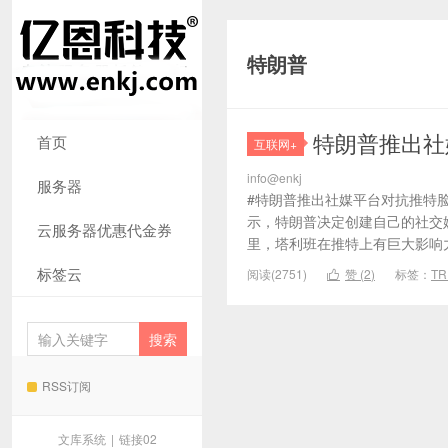
特朗普
特朗普推出社媒平
首页
互联网+
info@enkj
服务器
#特朗普推出社媒平台对抗推特脸书#
示，特朗普决定创建自己的社交媒体平
云服务器优惠代金券
里，塔利班在推特上有巨大影响力，
标签云
阅读(2751)
赞 (
2
)
标签：
TR

RSS订阅
文库系统
|
链接02