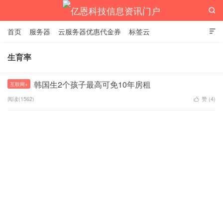

首页
服务器
云服务器优惠代金券
标签云

生育率
亿恩科技信息资讯门户
韩国生2个孩子最高可免10年房租
互联网+
阅读(1562)
赞 (
4
)
