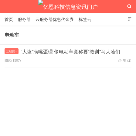

首页
服务器
云服务器优惠代金券
标签云

电动车
亿恩科技信息资讯门户
“大盗”满嘴歪理 偷电动车竟称要“教训”马大哈们
互联网+
阅读(1507)
赞 (
2
)
