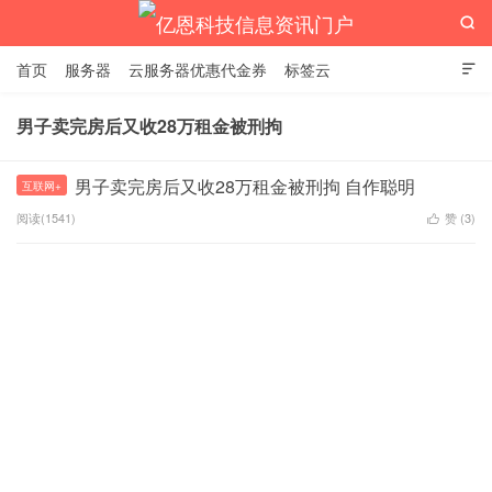

首页
服务器
云服务器优惠代金券
标签云

男子卖完房后又收28万租金被刑拘
亿恩科技信息资讯门户
男子卖完房后又收28万租金被刑拘 自作聪明
互联网+
阅读(1541)
赞 (
3
)
