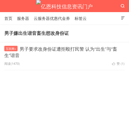

首页
服务器
云服务器优惠代金券
标签云

男子嫌出生谐音畜生想改身份证
亿恩科技信息资讯门户
男子要求改身份证遭拒殴打民警 认为“出生”与“畜
互联网+
生”谐音
阅读(1470)
赞 (
1
)
