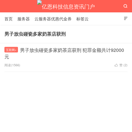

首页
服务器
云服务器优惠代金券
标签云

男子放虫碰瓷多家奶茶店获刑
亿恩科技信息资讯门户
男子放虫碰瓷多家奶茶店获刑 犯罪金额共计92000
互联网+
元
阅读(1566)
赞 (
2
)
