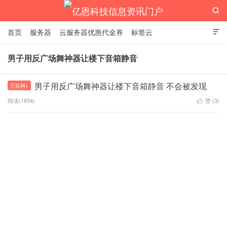

首页
服务器
云服务器优惠代金券
标签云

男子用反广场舞神器让楼下音箱静音
亿恩科技信息资讯门户
男子用反广场舞神器让楼下音箱静音 不会被发现
互联网+
阅读(1854)
赞 (
3
)
