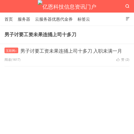

首页
服务器
云服务器优惠代金券
标签云

男子讨要工资未果连捅上司十多刀
亿恩科技信息资讯门户
男子讨要工资未果连捅上司十多刀 入职未满一月
互联网+
阅读(1617)
赞 (
2
)
