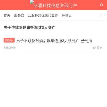

首页
服务器
云服务器优惠代金券
标签云

男子连续追尾摩托车致3人身亡
亿恩科技信息资讯门户
男子不顾反对酒后飙车连撞3人致死亡 已刑拘
互联网+
阅读(3059)
赞 (
4
)
