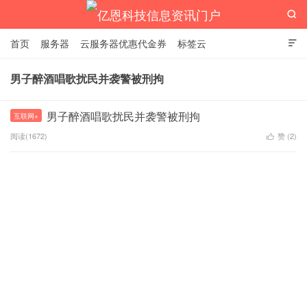

首页
服务器
云服务器优惠代金券
标签云

男子醉酒唱歌扰民并袭警被刑拘
亿恩科技信息资讯门户
男子醉酒唱歌扰民并袭警被刑拘
互联网+
阅读(1672)
赞 (
2
)
