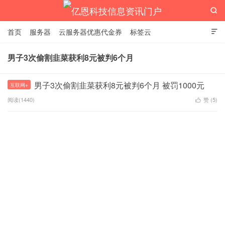

首页
服务器
云服务器优惠代金券
标签云

男子3次偷割韭菜获利8元被判6个月
亿恩科技信息资讯门户
男子3次偷割韭菜获利8元被判6个月 被罚1000元
互联网+
阅读(1440)
赞 (
5
)
