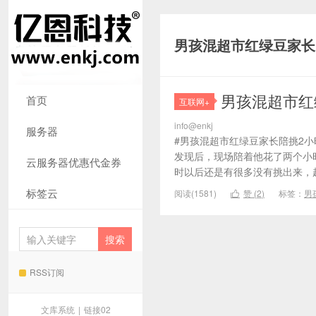
男孩混超市红绿豆家长
男孩混超市红
首页
互联网+
info@enkj
服务器
#男孩混超市红绿豆家长陪挑2
发现后，现场陪着他花了两个小
云服务器优惠代金券
时以后还是有很多没有挑出来，
标签云
阅读(1581)
赞 (
2
)
标签：
男

RSS订阅
文库系统
|
链接02