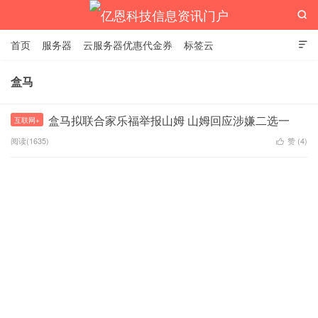

首页
服务器
云服务器优惠代金券
标签云

盒马
亿恩科技信息资讯门户
盒马拟联合家乐福举报山姆 山姆回应涉嫌二选一
互联网+
阅读(1635)
赞 (
4
)
