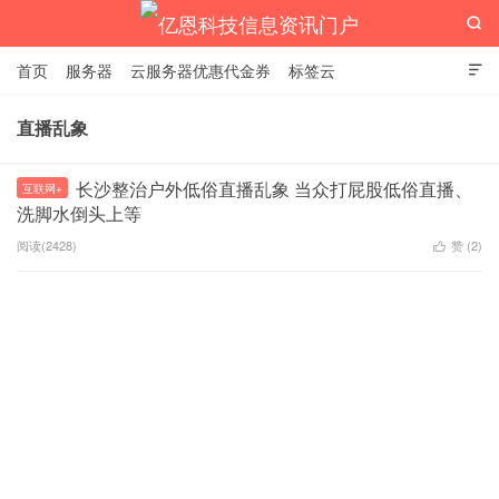

首页
服务器
云服务器优惠代金券
标签云

直播乱象
亿恩科技信息资讯门户
长沙整治户外低俗直播乱象 当众打屁股低俗直播、
互联网+
洗脚水倒头上等
阅读(2428)
赞 (
2
)
