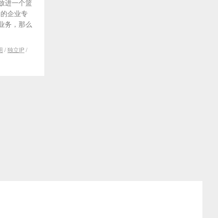
蛋放进一个篮
多的企业专
业务，那么
用
/
独立IP
/