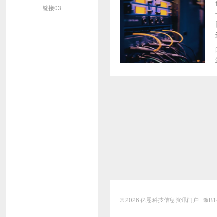
链接03
© 2026
亿恩科技信息资讯门户
豫B1-