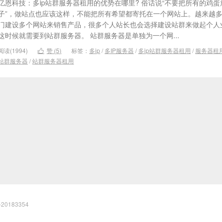
亿恩科技：多ip站群服务器租用的优势在哪里? 俗话说“不要把所有的鸡
子”，做站点也应该这样，不能把所有希望都寄托在一个网站上。越来越
门建设多个网站来销售产品，很多个人站长也会选择建设站群来做起个人
这时候就需要到站群服务器。 站群服务器是单独为一个网...
阅读(1994)
赞 (
5
)
标签：
多ip
/
多IP服务器
/
多ip站群服务器租用
/
服务器租

站群服务器
/
站群服务器租用
20183354