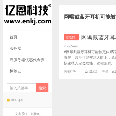
网曝戴蓝牙耳机可能被
网曝戴蓝牙耳
首页
互联网+
info@enkj
服务器
#网曝戴蓝牙耳机可能被定位跟
曝光，甚至可能被坏人盯上，危
云服务器优惠代金券
快速植入定位功能，远程跟踪
标签云
阅读(1973)
赞 (
1
)
标签：
安

RSS订阅
文库系统
|
链接02