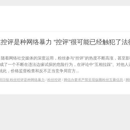
丝控评是种网络暴力 “控评”很可能已经触犯了法
 随着网络社交媒体的深度运用，粉丝参与“控评”的热度不断高涨，甚至
变成了一个不断在违法边缘试探的危险行为，在评论中“互相拉踩”、对他人
此，价格监督检查和反不正当竞争局官方...
明日报:粉丝控评是种网络暴力
/
粉丝控评
/
网信办要求严禁呈现饭圈粉丝互撕信息
/
网