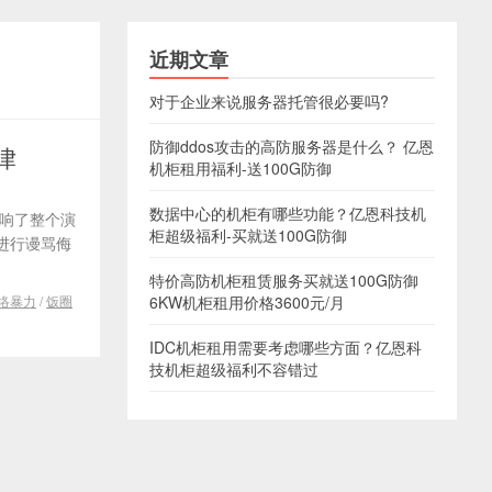
近期文章
对于企业来说服务器托管很必要吗?
防御ddos攻击的高防服务器是什么？ 亿恩
律
机柜租用福利-送100G防御
数据中心的机柜有哪些功能？亿恩科技机
影响了整个演
柜超级福利-买就送100G防御
进行谩骂侮
特价高防机柜租赁服务买就送100G防御
络暴力
/
饭圈
6KW机柜租用价格3600元/月
IDC机柜租用需要考虑哪些方面？亿恩科
技机柜超级福利不容错过