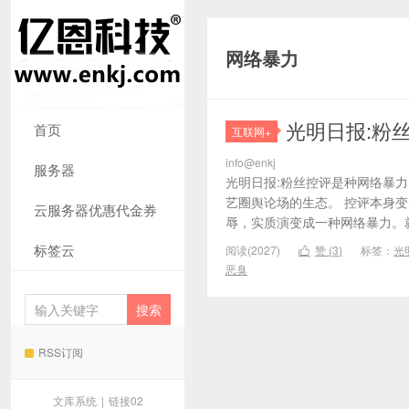
网络暴力
光明日报:粉
首页
互联网+
info@enkj
服务器
光明日报:粉丝控评是种网络暴力
艺圈舆论场的生态。 控评本身
云服务器优惠代金券
辱，实质演变成一种网络暴力。就
标签云
阅读(2027)
赞 (
3
)
标签：
光

恶臭
RSS订阅
文库系统
|
链接02