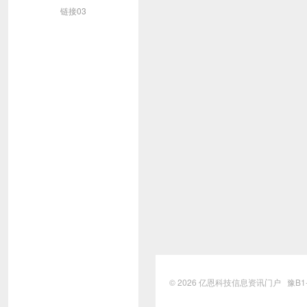
链接03
© 2026
亿恩科技信息资讯门户
豫B1-