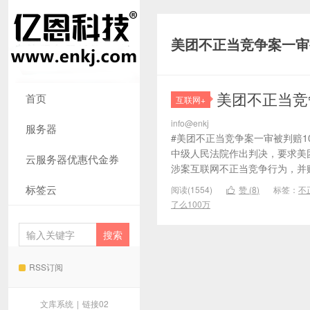
美团不正当竞争案一审
美团不正当竞
首页
互联网+
info@enkj
服务器
#美团不正当竞争案一审被判赔1
中级人民法院作出判决，要求美
云服务器优惠代金券
涉案互联网不正当竞争行为，并赔
标签云
阅读(1554)
赞 (
8
)
标签：
不

了么100万
RSS订阅
文库系统
|
链接02