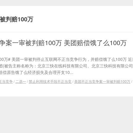
被判赔100万
争案一审被判赔100万 美团赔偿饿了么100万
00万# 美团一审被判停止互联网不正当竞争行为，并赔偿饿了么100万 
团(被告主称名称为：北京三快在线科技有限公司、北京三快科技有限公司
偿原告饿了么经济损失及合理开支10...
正当竞争
/
二选一
/
禁止利用技术手段不正当竞
/
美团不正当竞争案一审被判赔100万
/