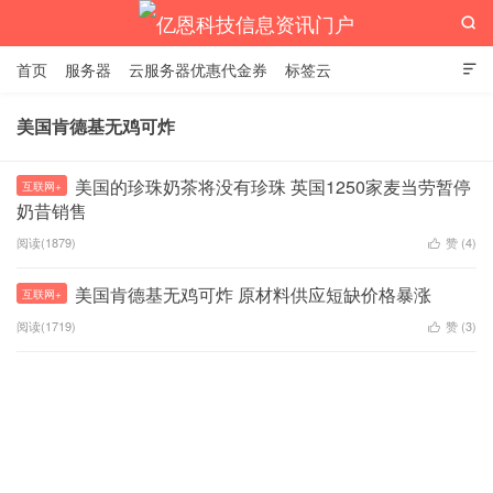

首页
服务器
云服务器优惠代金券
标签云

美国肯德基无鸡可炸
亿恩科技信息资讯门户
美国的珍珠奶茶将没有珍珠 英国1250家麦当劳暂停
互联网+
奶昔销售
阅读(1879)
赞 (
4
)

美国肯德基无鸡可炸 原材料供应短缺价格暴涨
互联网+
阅读(1719)
赞 (
3
)
