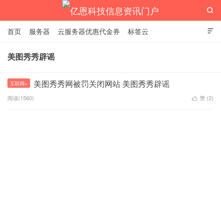

首页
服务器
云服务器优惠代金券
标签云

美图秀秀辟谣
亿恩科技信息资讯门户
美图秀秀网被罚关闭网站 美图秀秀辟谣
互联网+
阅读(1560)
赞 (
2
)
