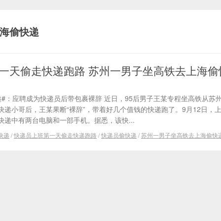
海偷快递
一天偷走快递跑路 苏州一男子坐高铁去上海偷
#：应聘成为快递员后带包裹裸辞 近日，95后男子王某专程坐高铁从苏
递小哥后，王某果断“裸辞”，带着好几个值钱的快递跑了。9月12日，
递中有两台电脑和一部手机。据悉，该快...
快递
/
快递员上班第一天偷走快递跑路
/
快递员偷快递
/
苏州一男子坐高铁去上海偷快