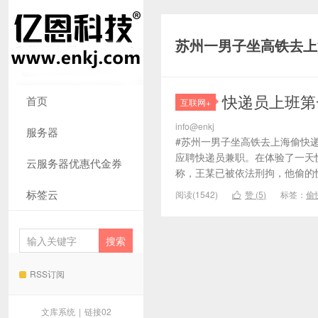
苏州一男子坐高铁去上
快递员上班第
首页
互联网+
info@enkj
服务器
#苏州一男子坐高铁去上海偷快递
应聘快递员兼职。在体验了一天快
云服务器优惠代金券
称，王某已被依法刑拘，他偷的快
标签云
阅读(1542)
赞 (
5
)
标签：
偷

RSS订阅
文库系统
|
链接02