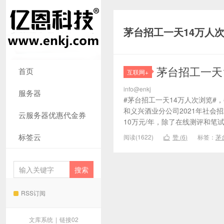
茅台招工一天14万人
茅台招工一天
首页
互联网+
info@enkj
服务器
#茅台招工一天14万人次浏览#，
和义兴酒业分公司2021年社会
云服务器优惠代金券
10万元/年，除了在线测评和笔
标签云
阅读(1622)
赞 (
6
)
标签：
茅

RSS订阅
文库系统
|
链接02