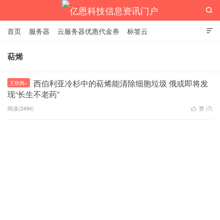

首页
服务器
云服务器优惠代金券
标签云

萜烯
亿恩科技信息资讯门户
西伯利亚冷杉中的萜烯能清除细胞垃圾 俄或即将发
互联网+
现“长生不老药”
阅读(2494)
赞 (
7
)
