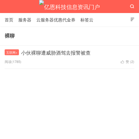

首页
服务器
云服务器优惠代金券
标签云

裸聊
亿恩科技信息资讯门户
小伙裸聊遭威胁酒驾去报警被查
互联网+
阅读(1785)
赞 (
2
)
