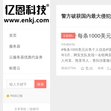
警方破获国内最大侵犯
每条1000
首页
互联网+
info@enkj
服务器
#每条1000美元出售个人信息
年3月，网安支队发现一名暗网
云服务器优惠代金券
人何某、熊某等人，查扣涉案服务
标签云
阅读(2704)
赞 (
4
)
标签：
个

RSS订阅
文库系统
|
链接02