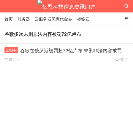

首页
服务器
云服务器优惠代金券
标签云

谷歌多次未删非法内容被罚72亿卢布
亿恩科技信息资讯门户
谷歌在俄罗斯被罚超72亿卢布 未删非法内容被罚
互联网+
阅读(1766)
赞 (
5
)
