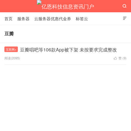

首页
服务器
云服务器优惠代金券
标签云

豆瓣
亿恩科技信息资讯门户
豆瓣唱吧等106款App被下架 未按要求完成整改
互联网+
阅读(2095)
赞 (
9
)
