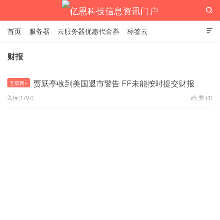

首页
服务器
云服务器优惠代金券
标签云

财报
亿恩科技信息资讯门户
贾跃亭收到美国退市警告 FF未能按时提交财报
互联网+
阅读(1797)
赞 (
1
)
