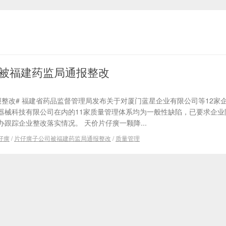
被福建药监局通报整改
整改# 福建省药品监督管理局发布关于对厦门蓝星企业有限公司等12家
器械科技有限公司在内的11家质量管理体系均为一般性缺陷，已要求企业
跟踪企业整改落实情况。 天价片仔癀一颗降...
仔癀
/
片仔癀子公司被福建药监局通报整改
/
质量管理