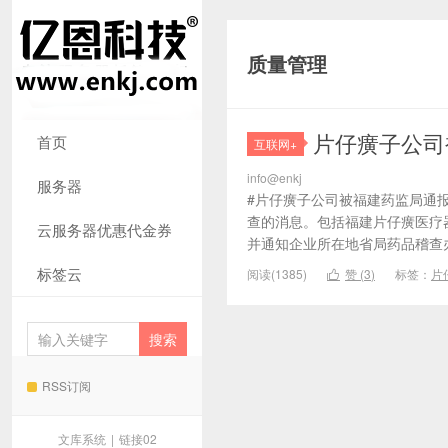
质量管理
片仔癀子公司
首页
互联网+
info@enkj
服务器
#片仔癀子公司被福建药监局通报
查的消息。包括福建片仔癀医疗
云服务器优惠代金券
并通知企业所在地省局药品稽查办
标签云
阅读(1385)
赞 (
3
)
标签：
片

RSS订阅
文库系统
|
链接02