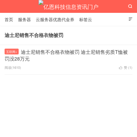

首页
服务器
云服务器优惠代金券
标签云

迪士尼销售不合格衣物被罚
亿恩科技信息资讯门户
迪士尼销售不合格衣物被罚 迪士尼销售劣质T恤被
互联网+
罚没28万元
阅读(1610)
赞 (
1
)
