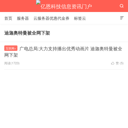

首页
服务器
云服务器优惠代金券
标签云

迪迦奥特曼被全网下架
亿恩科技信息资讯门户
广电总局:大力支持播出优秀动画片 迪迦奥特曼被全
互联网+
网下架
阅读(1723)
赞 (
5
)
