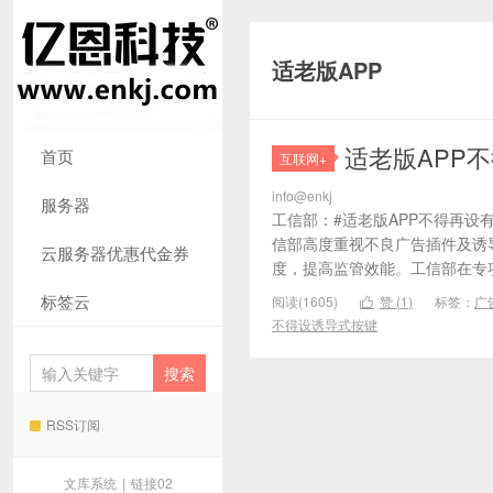
适老版APP
适老版APP
首页
互联网+
info@enkj
服务器
工信部：#适老版APP不得再设有
信部高度重视不良广告插件及诱
云服务器优惠代金券
度，提高监管效能。工信部在专项
标签云
阅读(1605)
赞 (
1
)
标签：
广

不得设诱导式按键
RSS订阅
文库系统
|
链接02