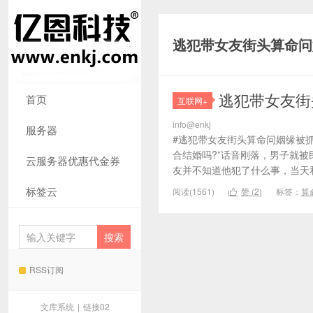
逃犯带女友街头算命问
逃犯带女友街
首页
互联网+
info@enkj
服务器
#逃犯带女友街头算命问姻缘被抓
合结婚吗?”话音刚落，男子就
云服务器优惠代金券
友并不知道他犯了什么事，当天和
标签云
阅读(1561)
赞 (
2
)
标签：
算

RSS订阅
文库系统
|
链接02