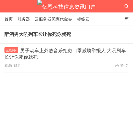

首页
服务器
云服务器优惠代金券
标签云

醉酒男大吼列车长让你死你就死
亿恩科技信息资讯门户
男子动车上外放音乐拒戴口罩威胁举报人 大吼列车
互联网+
长让你死你就死
阅读(1834)
赞 (
5
)
