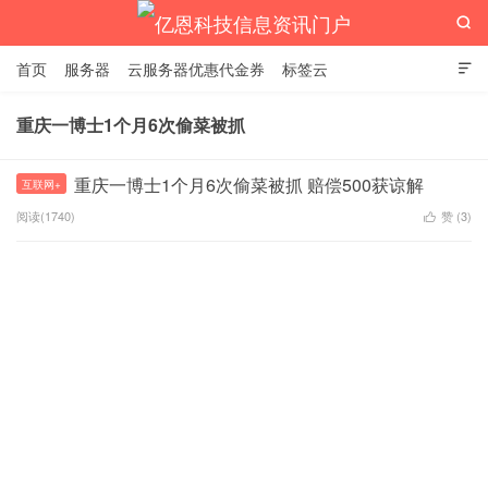

首页
服务器
云服务器优惠代金券
标签云

重庆一博士1个月6次偷菜被抓
亿恩科技信息资讯门户
重庆一博士1个月6次偷菜被抓 赔偿500获谅解
互联网+
阅读(1740)
赞 (
3
)
