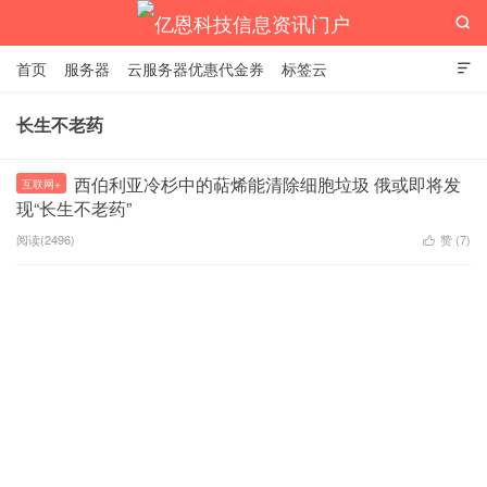

首页
服务器
云服务器优惠代金券
标签云

长生不老药
亿恩科技信息资讯门户
西伯利亚冷杉中的萜烯能清除细胞垃圾 俄或即将发
互联网+
现“长生不老药”
阅读(2496)
赞 (
7
)
