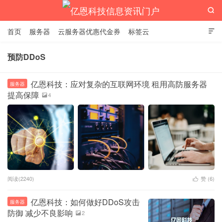

首页
服务器
云服务器优惠代金券
标签云

预防DDoS
亿恩科技信息资讯门户
亿恩科技：应对复杂的互联网环境 租用高防服务器
服务器
提高保障
4

阅读(2240)
赞 (
6
)

亿恩科技：如何做好DDoS攻击
服务器
防御 减少不良影响
2
