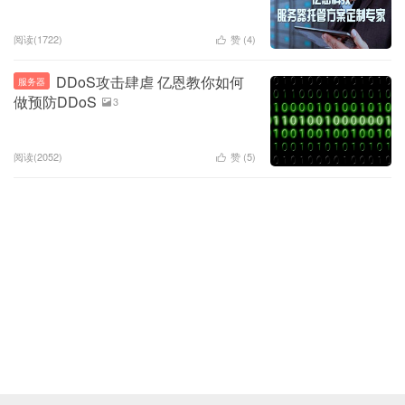
阅读(1722)
赞 (
4
)

DDoS攻击肆虐 亿恩教你如何
服务器
做预防DDoS
3

阅读(2052)
赞 (
5
)
