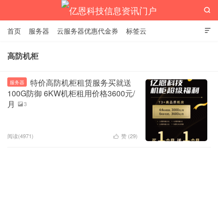

首页
服务器
云服务器优惠代金券
标签云

高防机柜
亿恩科技信息资讯门户
特价高防机柜租赁服务买就送
服务器
100G防御 6KW机柜租用价格3600元/
月
3

阅读(4971)
赞 (
29
)
