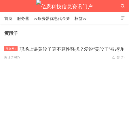

首页
服务器
云服务器优惠代金券
标签云

黄段子
亿恩科技信息资讯门户
职场上讲黄段子算不算性骚扰？爱说“黄段子”被起诉
互联网+
阅读(1767)
赞 (
1
)
