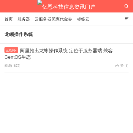

首页
服务器
云服务器优惠代金券
标签云

龙蜥操作系统
亿恩科技信息资讯门户
阿里推出龙蜥操作系统 定位于服务器端 兼容
互联网+
CentOS生态
阅读(1872)
赞 (
1
)
