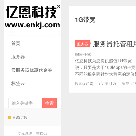
1G带宽
服务器托管租
首页
服务器
info@enkj
服务器
亿恩科技为您提供超值1G带宽，
说，只要是大于100Mbps的
云服务器优惠代金券
不同的服务商针对大带宽的定价是
标签云
阅读(2812)
赞 (
16
)
标签：
1

RSS订阅
文库系统
|
链接02