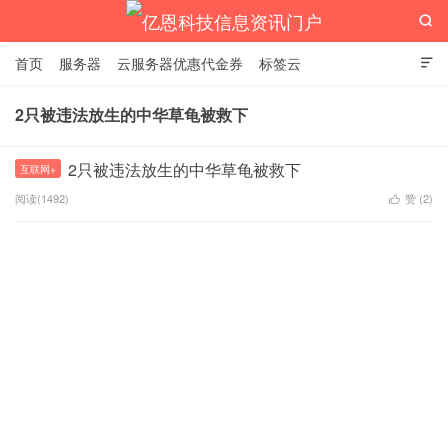

首页
服务器
云服务器优惠代金券
标签云

2只被违法放生的中华草龟被救下
亿恩科技信息资讯门户
2只被违法放生的中华草龟被救下
互联网+
阅读(1492)
赞 (
2
)
