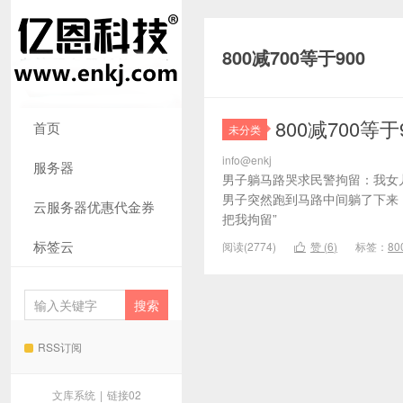
800减700等于900
800减700
首页
未分类
info@enkj
服务器
男子躺马路哭求民警拘留：我女儿说
男子突然跑到马路中间躺了下来，
云服务器优惠代金券
把我拘留”
标签云
阅读(2774)
赞 (
6
)
标签：
80

RSS订阅
文库系统
|
链接02