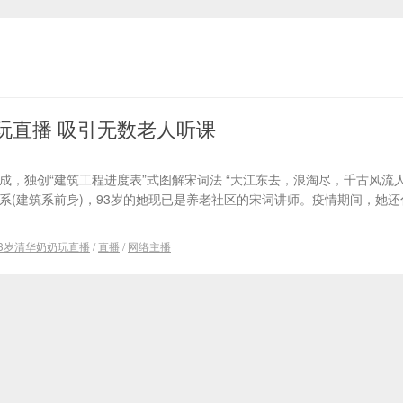
玩直播 吸引无数老人听课
思成，独创“建筑工程进度表”式图解宋词法 “大江东去，浪淘尽，千古风流
学系(建筑系前身)，93岁的她现已是养老社区的宋词讲师。疫情期间，她
。
93岁清华奶奶玩直播
/
直播
/
网络主播