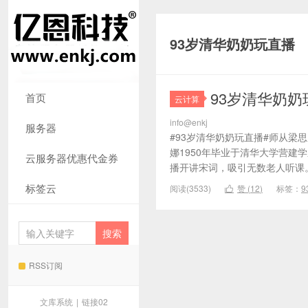
93岁清华奶奶玩直播
93岁清华奶奶
首页
云计算
info@enkj
服务器
#93岁清华奶奶玩直播#师从梁
娜1950年毕业于清华大学营建
云服务器优惠代金券
播开讲宋词，吸引无数老人听课
标签云
阅读(3533)
赞 (
12
)
标签：

RSS订阅
文库系统
|
链接02