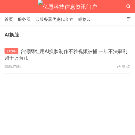

首页
服务器
云服务器优惠代金券
标签云

AI换脸
亿恩科技信息资讯门户
台湾网红用AI换脸制作不雅视频被捕 一年不法获利
互联网+
超千万台币
阅读(2706)
赞 (
2
)
